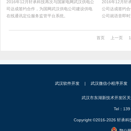
2016年12月轩承科技再次与国家电网武汉供电公
2016年12月
司达成签约合作，为国网武汉供电公司建设供电
公司达成签约合
在线通讯定位服务监管平台系统。
公司就语音即时通
首页
上一页
1
武汉软件开发
|
武汉微信小程序开发
武汉市东湖新技术开发区关南
Tel：
139
Copyright ©2016-2026 轩承科技.
鄂公网安