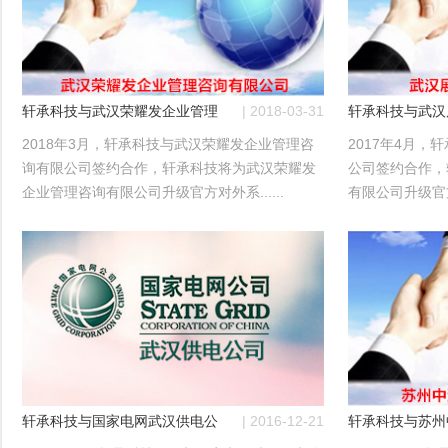
轩承科技与武汉荣耀发企业管理咨询有限公司签约合作
| 2018-03-31
轩承科技与武汉
2018年3月，轩承科技与武汉荣耀发企业管理咨
2017年4月
询有限公司签约合作，轩承科技将为武汉荣耀发
公司签约合作，
企业管理咨询有限公司升级官方对外系......
有限公司升级官方
轩承科技与国家电网武汉供电公司再次签约合作
| 2016-12-21
轩承科技与苏州