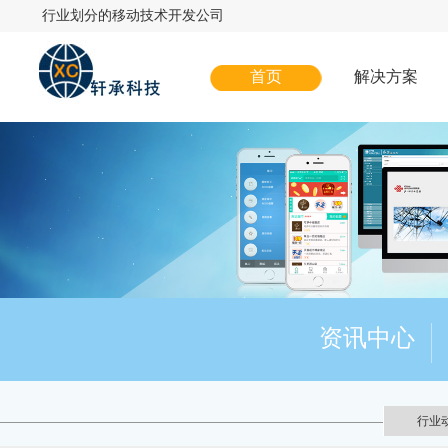
行业划分的移动技术开发公司
首页
解决方案
资讯中心
行业