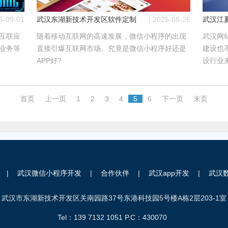
势？
25-09-01
武汉东湖新技术开发区软件定制开发：微信小程序和APP究
| 2025-08-26
武汉江
互联应
随着移动互联网的高速发展，微信小程序的出现
武汉网
C业务等
直接引爆互联网市场。究竟是微信小程序好还是
建设也
APP好?
设行业来
首页
上一页
1
2
3
4
5
6
下一页
末页
|
武汉微信小程序开发
|
合作伙伴
|
武汉app开发
|
武汉
武汉市东湖新技术开发区关南园路37号东港科技园5号楼A栋2层203-1室
Tel：
139 7132 1051
P.C：430070